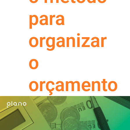
para
organizar
o
orçamento