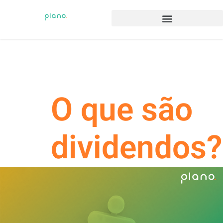
O que são
dividendos?