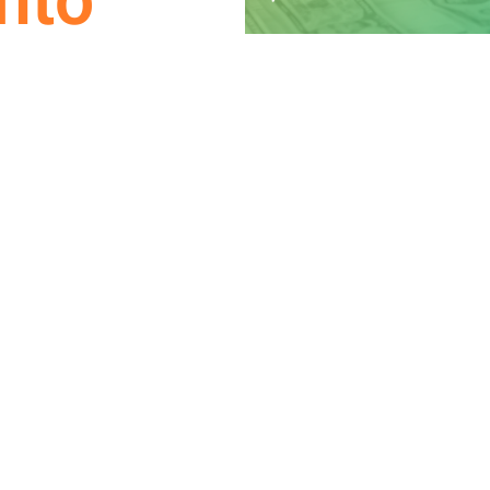
nto
o