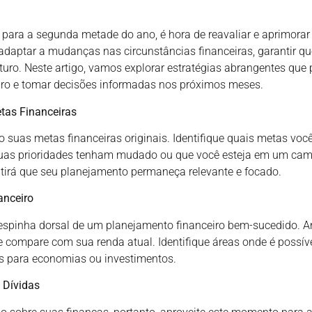
ra a segunda metade do ano, é hora de reavaliar e aprimorar 
 adaptar a mudanças nas circunstâncias financeiras, garantir qu
turo. Neste artigo, vamos explorar estratégias abrangentes que 
iro e tomar decisões informadas nos próximos meses.
tas Financeiras
do suas metas financeiras originais. Identifique quais metas voc
suas prioridades tenham mudado ou que você esteja em um cami
tirá que seu planejamento permaneça relevante e focado.
anceiro
espinha dorsal de um planejamento financeiro bem-sucedido. A
 compare com sua renda atual. Identifique áreas onde é possíve
os para economias ou investimentos.
 Dívidas