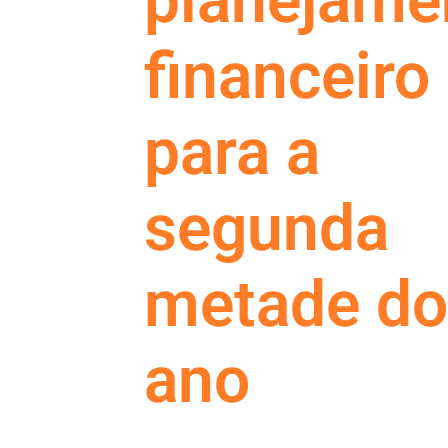
planejame
financeiro
para a
segunda
metade d
ano