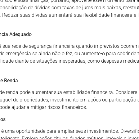
 sobre suas finanças, portanto, aproveite este momento para a
nsolidação de dívidas com taxas de juros mais baixas, reestr
Reduzir suas dívidas aumentará sua flexibilidade financeira e l
ncia Adequado
sua rede de segurança financeira quando imprevistos ocorrem. 
e emergência se ainda não o fez, ou aumente-o para cobrir de 
ilidade diante de situações inesperadas, como despesas médic
de Renda
s de renda pode aumentar sua estabilidade financeira. Considere
aluguel de propriedades, investimento em ações ou participação 
pode ajudar a mitigar riscos financeiros.
tos
 uma oportunidade para ampliar seus investimentos. Diversifi
teligente. Explore ações, títulos, fundos mútuos, imóveis e in