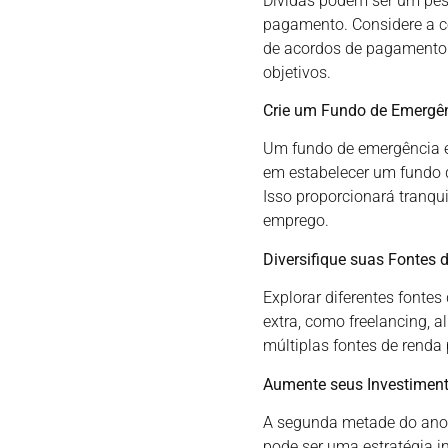
Dívidas podem ser um peso
pagamento. Considere a co
de acordos de pagamento. 
objetivos.
Crie um Fundo de Emergê
Um fundo de emergência é 
em estabelecer um fundo d
Isso proporcionará tranqu
emprego.
Diversifique suas Fontes 
Explorar diferentes fonte
extra, como freelancing, 
múltiplas fontes de renda 
Aumente seus Investimen
A segunda metade do ano é
pode ser uma estratégia in