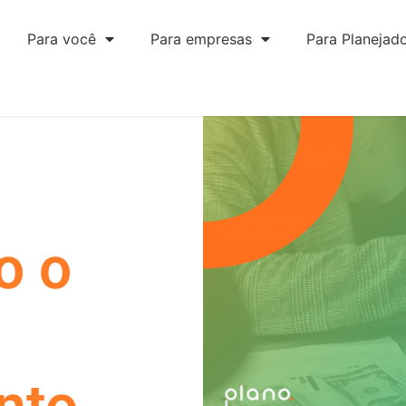
Para você
Para empresas
Para Planejad
o o