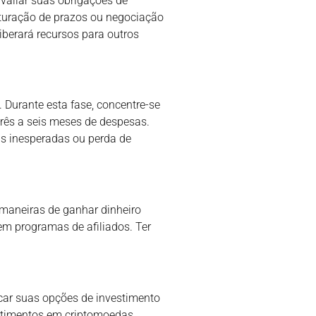
valiar suas obrigações de
uturação de prazos ou negociação
iberará recursos para outros
Durante esta fase, concentre-se
três a seis meses de despesas.
as inesperadas ou perda de
 maneiras de ganhar dinheiro
em programas de afiliados. Ter
car suas opções de investimento
vestimentos em criptomoedas.