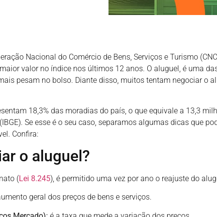
ração Nacional do Comércio de Bens, Serviços e Turismo (CNC)
aior valor no índice nos últimos 12 anos. O aluguel, é uma da
 mais pesam no bolso. Diante disso, muitos tentam negociar o 
sentam 18,3% das moradias do país, o que equivale a 13,3 milhõ
a (IBGE). Se esse é o seu caso, separamos algumas dicas que p
el. Confira:
ar o aluguel?
nato (
Lei 8.245
), é permitido uma vez por ano o reajuste do alug
umento geral dos preços de bens e serviços.
eços Mercado):
é a taxa que mede a variação dos preços.