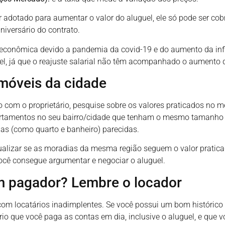
r adotado para aumentar o valor do aluguel, ele só pode ser co
iversário do contrato.
e econômica devido a pandemia da covid-19 e do aumento da in
l, já que o reajuste salarial não têm acompanhado o aumento d
imóveis da cidade
 com o proprietário, pesquise sobre os valores praticados no me
rtamentos no seu bairro/cidade que tenham o mesmo tamanho 
as (como quarto e banheiro) parecidas.
alizar se as moradias da mesma região seguem o valor pratica
ocê consegue argumentar e negociar o aluguel.
 pagador? Lembre o locador
om locatários inadimplentes. Se você possui um bom histórico co
ário que você paga as contas em dia, inclusive o aluguel, e qu