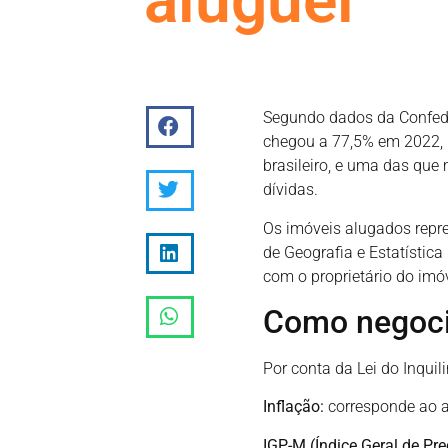
aluguel
Segundo dados da Confede
chegou a 77,5% em 2022, m
brasileiro, e uma das que
dívidas.
Os imóveis alugados repre
de Geografia e Estatístic
com o proprietário do imóv
Como negoci
Por conta da Lei do Inquili
Inflação:
corresponde ao a
IGP-M (Índice Geral de Pr