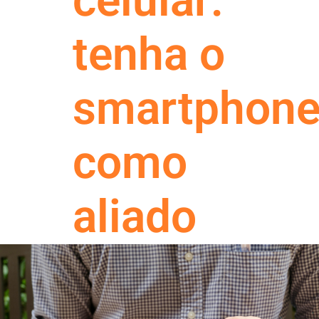
celular:
tenha o
smartphon
como
aliado