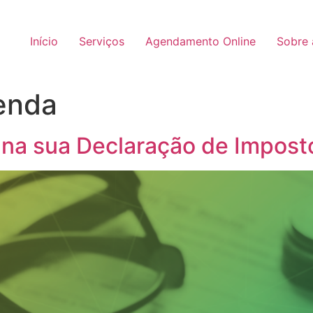
Início
Serviços
Agendamento Online
Sobre 
enda
s na sua Declaração de Impos