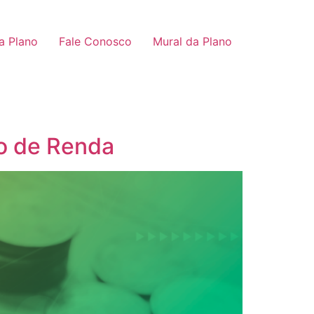
a Plano
Fale Conosco
Mural da Plano
to de Renda